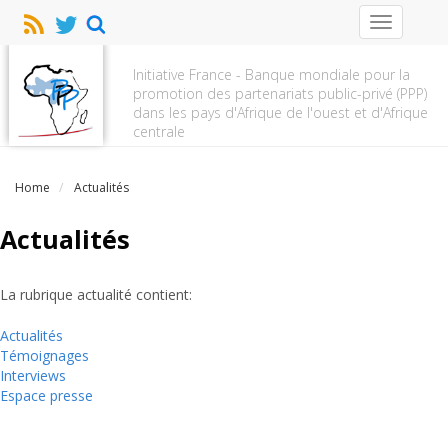
Toggle
navigation
Initiative France - Banque mondiale pour la
promotion des partenariats public-privé (PPP)
dans les pays d'Afrique de l'ouest et d'Afrique
centrale
Home
Actualités
Actualités
La rubrique actualité contient:
Actualités
Témoignages
Interviews
Espace presse