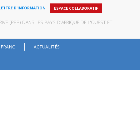
LETTRE D'INFORMATION
ESPACE COLLABORATIF
VÉ (PPP) DANS LES PAYS D'AFRIQUE DE L'OUEST ET
 FRANC
ACTUALITÉS