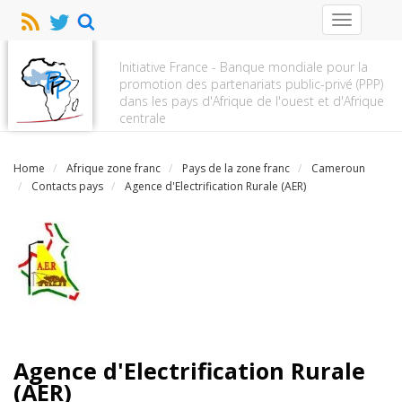
Toggle
navigation
Initiative France - Banque mondiale pour la
promotion des partenariats public-privé (PPP)
dans les pays d'Afrique de l'ouest et d'Afrique
centrale
Home
Afrique zone franc
Pays de la zone franc
Cameroun
Contacts pays
Agence d'Electrification Rurale (AER)
Agence d'Electrification Rurale
(AER)